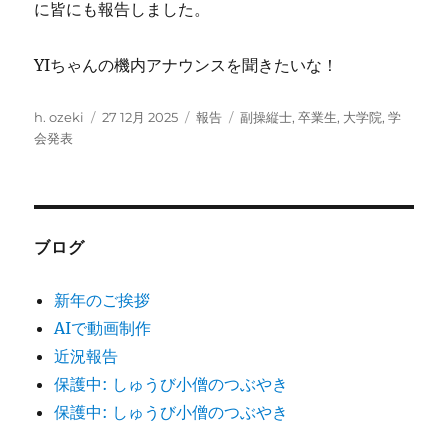
に皆にも報告しました。
YIちゃんの機内アナウンスを聞きたいな！
投
投
カ
タ
h. ozeki
27 12月 2025
報告
副操縦士
,
卒業生
,
大学院
,
学
稿
稿
テ
グ
会発表
者
日:
ゴ
リ
ー
ブログ
新年のご挨拶
AIで動画制作
近況報告
保護中: しゅうび小僧のつぶやき
保護中: しゅうび小僧のつぶやき